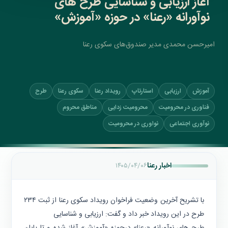
آغاز ارزیابی و شناسایی طرح های
نوآورانه «رعنا» در حوزه «آموزش»
امیرحسن محمدی مدیر صندوق‌های سکوی رعنا
آموزش
ارزیابی
استارتاپ‌
رویداد رعنا
سکوی رعنا
طرح
فناوری در محرومیت
محرومیت زدایی
مناطق محروم
نوآوری اجتماعی
نواوری در محرومیت
اخبار رعنا
۱۴۰۵/۰۴/۰۶
با تشریح آخرین وضعیت فراخوان رویداد سکوی رعنا از ثبت ۲۳۴
طرح در این رویداد خبر داد و گفت: ارزیابی و شناسایی
طرح های نوآورانه «رعنا» درحوزه «آموزش» آغاز شده و تا پایان