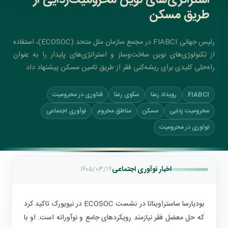
استراتژی‌های نوین محرومیت‌زدایی از
طریق مسکن
رئیس جهانی FIABCI در مجمع سازمان ملل متحد (ECOSOC)، استفاده
از تکنولوژی‌های نوین ساخت‌وساز و استراتژی‌های پایدار را به عنوان
راه‌حلی کلیدی برای ریشه‌کنی فقر از طریق تامین مسکن پیشنهاد داد
FIABCI
رویداد رعنا
سکوی رعنا
فناوری در محرومیت
محرومیت زدایی
مسکن
مناطق محروم
نوآوری اجتماعی
نواوری در محرومیت
اخبار نوآوری اجتماعی
۱۴۰۵/۰۳/۱۹
بودیارسا ساستراویناتا در نشست ECOSOC در نیویورک تاکید کرد
که حل معضل فقر نیازمند رویکردهای جامع و نوآورانه است. او با