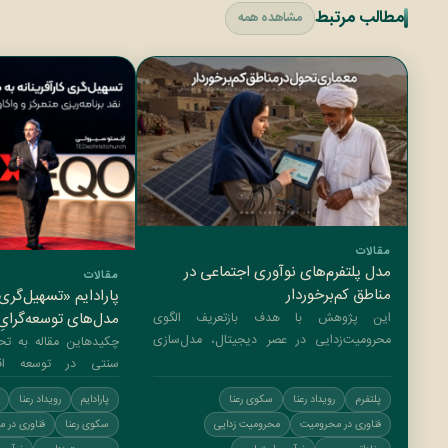
مطالب مرتبط
مشاهده همه
مقالات
مدل پلتفرم‌های نوآوری اجتماعی در
مقالات
مناطق کم‌برخوردار
پارادایم «تسهیل‌گری ک
مدل‌های توسعه‌گرایِ 
این پژوهش با هدف بازتعریف الگوی
محرومیت‌زدایی در عصر دیجیتال، مدل‌سازی
رویکردهای مبتنی بر 
چکیدهاین مقاله به تحل
پلتفرم‌های نوآوری اجتماعی را...
Development) پرداخته و مدل...
پلتفرم
رویداد رعنا
سکوی رعنا
پارادایم
رویداد رعنا
فناوری در محرومیت
محرومیت زدایی
سکوی رعنا
فناوری در 