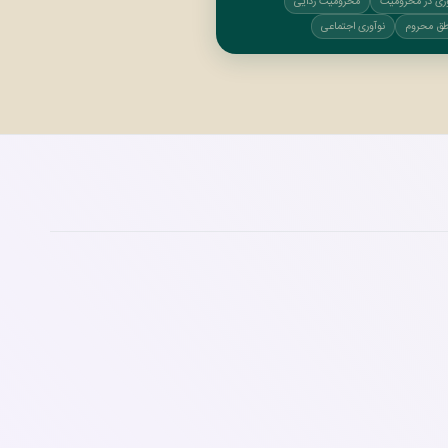
وری در محرومیت
محرومیت زدایی
طق محروم
نوآوری اجتماعی