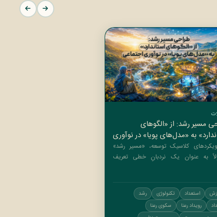
ات
ی مسیر رشد: از «الگوهای
ندارد» به «مدل‌های پویا» در نوآوری
اعی
ویکردهای کلاسیک توسعه، «مسیر رشد»
لاً به عنوان یک نردبانِ خطی تعریف
د؛ سلسله‌مراتبی...
زش
استعداد
تکنولوژی
رشد
اد
رویداد رعنا
سکوی رعنا