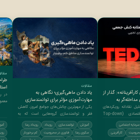
مقال
طراح
مقالات
استا
ارآفرینانه»: گذار از
یاد دادن ماهی‌گیری؛ نگاهی به
اجتم
در ر
مداخله‌گر به
مهارت‌آموزی مؤثر برای توانمندسازی
معمو
سرمایه اجتماعی
مناطق کم برخوردار
یل نقادانه رویکردهای
یکی از مهم‌ترین چالش‌های جوامع امروز، کاهش
می‌شو
سنتی در توسعه اقتصادی (Top-down
فقر و توانمندسازی گروه‌هایی است که به
دلایل...
سرمایه اجتماعی
آموزش
توانمندسازی
رویداد
رویداد رعنا
آمو
محرومیت
کارآفرینی
سکوی رعنا
فناوری در محرومیت
کم برخوردار
روید