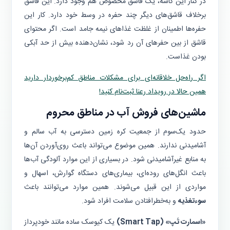
در کنار این کاسه‌، یک قاشق مخصوص هم وجود دارد. این قاشق
برخلاف قاشق‌های دیگر چند حفره در وسط خود دارد. کار این
حفره‌ها اطمینان از غلظت غذا‌های نیمه جامد است. اگر محتوای
قاشق از بین حفر‌های آن رد شود،‌ نشان‌دهنده بیش از حد آبکی
بودن غذاست.
اگر راه‌حل‌ خلاقانه‌ای برای مشکلات مناطق کم‌برخوردار دارید
همین حالا در رویداد رعنا ثبت‌نام کنید!
ماشین‌های فروش آب در مناطق محروم
حدود یک‌سوم از جمعیت کره زمین دسترسی به آب سالم و
آشامیدنی ندارند. همین موضوع می‌تواند باعث روی‌آوردن آن‌ها
به منابع غیرآشامیدنی شود. در بسیاری از این موارد آلودگی آب‌ها
باعث انگل‌‌های روده‌ای، بیماری‌های دستگاه گوارش، اسهال و
مواردی از این‌ قبیل می‌‌شوند. همین موارد می‌توانند باعث
سوءتغذیه
و به‌خطرافتادن سلامت افراد شود.
«اسمارت تَپ» (Smart Tap)
یک کیوسک ساده مانند خودپرداز