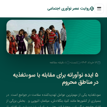
روايت عصر نوآوری اجتماعی
۱۶ خرداد ۱۴۰۴
تست
1 دقیقه مطالعه
۵ ایده نوآورانه برای مقابله با سوءتغذیه
در مناطق محروم
سوءتغذیه یکی از مهم‌ترین عوامل تهدیدکننده‌ سلامت در جوامع است. در
بسیاری از کشورها مانند کنیا، بنگلادش، میانمار، اتیوپی و… بخش بزرگی از
افراد جامعه درگیر این معضل‌اند. حتی در ایران نیز بسیاری از افراد، از