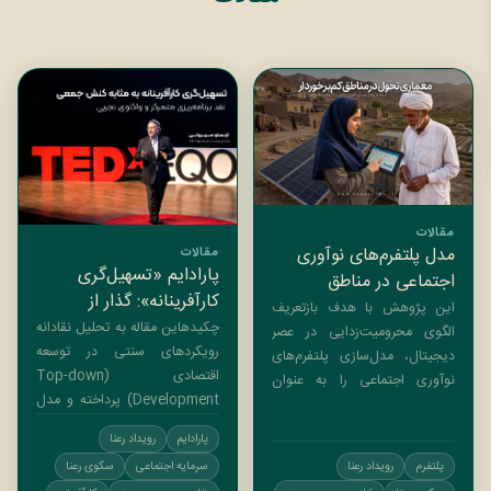
مقالات
مدل پلتفرم‌های نوآوری
مقالات
پارادایم «تسهیل‌گری
اجتماعی در مناطق
کارآفرینانه»: گذار از
کم‌برخوردار
این پژوهش با هدف بازتعریف
مدل‌های توسعه‌گرایِ
چکیدهاین مقاله به تحلیل نقادانه
الگوی محرومیت‌زدایی در عصر
مداخله‌گر به رویکردهای
رویکردهای سنتی در توسعه
دیجیتال، مدل‌سازی پلتفرم‌های
اقتصادی (Top-down
مبتنی بر سرمایه اجتماعی
نوآوری اجتماعی را به عنوان
Development) پرداخته و مدل
“هاب‌های واسط” بررسی می‌کند.
جایگزین «تسهیل کارآفرینی»
با نقد رویکردهای سنتی و از بالا
پارادایم
رویداد رعنا
(Enterprise Facilitation) را بر
به پایین، این مدل بر هم‌افزایی
پلتفرم
رویداد رعنا
سرمایه اجتماعی
سکوی رعنا
اساس نظریات مبتنی بر
هوشمند میان سه ضلع اصلی