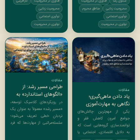
سکوی رعنا
فناوری در محرومیت
فناوری در محرومیت
کارآفرینی
توانمندسازی جامعه‌محور تبیین
تمرکز دارد: مسئله‌شناسی دقیق در
می‌کند. با تحلیل تجربیات ارنستو
محرومیت زدایی
مناطق محروم
محرومیت زدایی
میدانِ عمل، بهره‌گیری از دانش
سیرولی و انطباق آن با مدل
فناورانه نخبگان، و هدایت
نوآوری اجتماعی
نوآوری اجتماعی
اجرایی «سکوی رعنا»، این
هدفمند منابع […]
نواوری در محرومیت
نواوری در محرومیت
پژوهش نشان می‌دهد که
مداخله‌های ساختاریافته بدون
درک عمیقِ بستر بومی، […]
مقالات
طراحی مسیر رشد: از
مقالات
«الگوهای استاندارد» به
یاد دادن ماهی‌گیری؛
«مدل‌های پویا» در نوآوری
در رویکردهای کلاسیک توسعه،
نگاهی به مهارت‌آموزی
اجتماعی
«مسیر رشد» معمولاً به عنوان یک
مؤثر برای توانمندسازی
یکی از مهم‌ترین چالش‌های
نردبانِ خطی تعریف می‌شود؛
مناطق کم برخوردار
جوامع امروز، کاهش فقر و
سلسله‌مراتبی از مهارت‌ها که فرد
توانمندسازی گروه‌هایی است که
باید پله‌به‌پله طی کند تا به سطح
به دلایل اقتصادی، اجتماعی یا
مطلوبی از کارآمدی برسد. اما در
جغرافیایی از فرصت‌های برابر